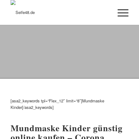
Mundmaske Kinder
[asa2_keywords tpl=“Flex_12″ limit=“8″]Mundmaske
Kinder[/asa2_keywords]
Mundmaske Kinder günstig
online kaufen – Corona